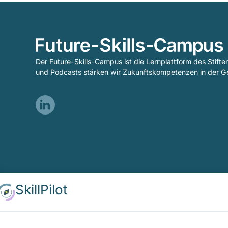
Der Future-Skills-Campus ist die Lernplattform des Stifte
und Podcasts stärken wir Zukunftskompetenzen in der Ge
Visit
our
LinkedIn
page
(opens
in
a
SkillPilot
new
tab)