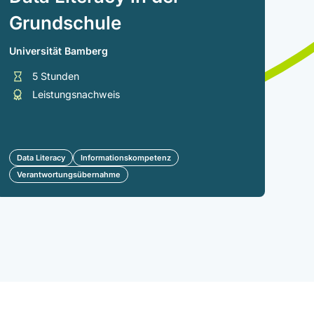
Grundschule
RW
Universität Bamberg
5 Stunden
Leistungsnachweis
Data Literacy
Informationskompetenz
Verantwortungsübernahme
Da