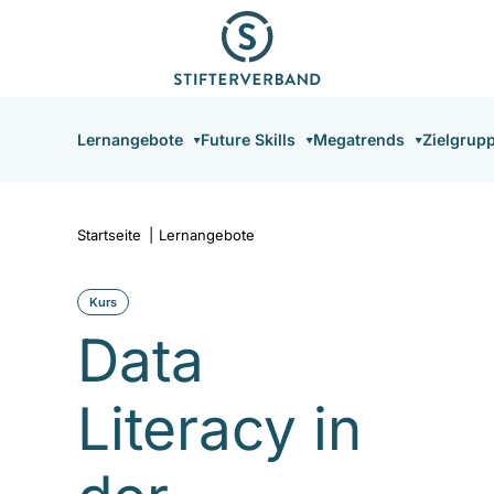
Direkt
zum
Inhalt
Hauptnavigation
Lernangebote
Future Skills
Megatrends
Zielgrup
Startseite
|
Lernangebote
Kurs
Data
Literacy in