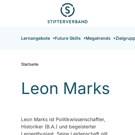
Direkt
zum
Inhalt
Hauptnavigation
Lernangebote
Future Skills
Megatrends
Zielgrup
Startseite
Leon Marks
Leon Marks ist Politikwissenschaftler,
Historiker (B.A.) und begeisterter
Lernenthusiast. Seine Leidenschaft gilt