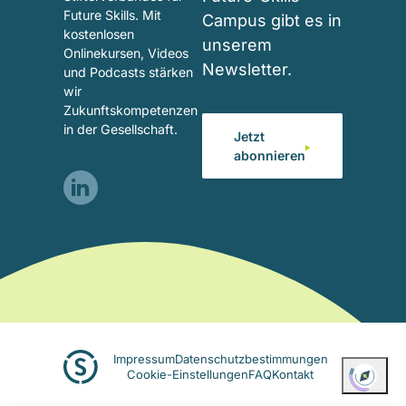
Future Skills. Mit
Campus gibt es in
kostenlosen
unserem
Onlinekursen, Videos
Newsletter.
und Podcasts stärken
wir
Zukunftskompetenzen
in der Gesellschaft.
Jetzt
abonnieren
Visit
our
LinkedIn
page
(opens
in
a
new
Fußzeile
Impressum
Datenschutzbestimmungen
tab)
Cookie-Einstellungen
FAQ
Kontakt